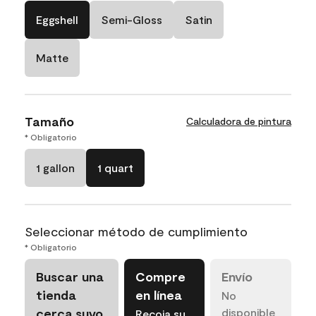
Eggshell
Semi-Gloss
Satin
Matte
Tamaño
Calculadora de pintura
* Obligatorio
1 gallon
1 quart
Seleccionar método de cumplimiento
* Obligatorio
Buscar una
Compre
Envío
tienda
en línea
No
cerca suyo
disponible
Recoja su