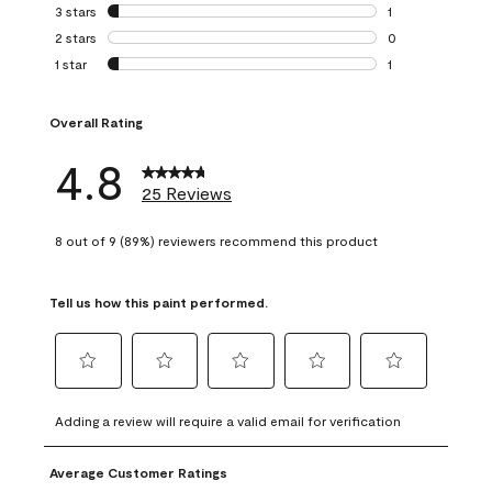
0 reviews with 4 
3 stars
stars
1
1 review with 3 st
2 stars
stars
0
0 reviews with 2 
1 star
stars
1
1 review with 1 sta
Overall Rating
4.8
25 Reviews
8 out of 9 (89%) reviewers recommend this product
Tell us how this paint performed.
Select
Select
Select
Select
Select
to
to
to
to
to
Adding a review will require a valid email for verification
rate
rate
rate
rate
rate
the
the
the
the
the
Average Customer Ratings
item
item
item
item
item