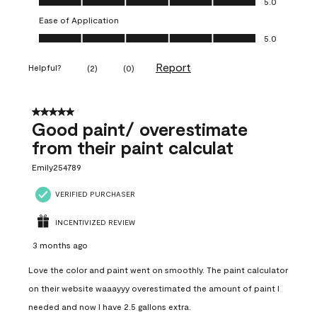
5.0
Ease of Application
Ease of Application, 5.0 out of 5
5.0
Report
Helpful?
(
2
)
(
0
)
5 out of 5 stars.
Good paint/ overestimate
from their paint calculat
Emily254789
VERIFIED PURCHASER
INCENTIVIZED REVIEW
3 months ago
Love the color and paint went on smoothly. The paint calculator
on their website waaayyy overestimated the amount of paint I
needed and now I have 2.5 gallons extra.