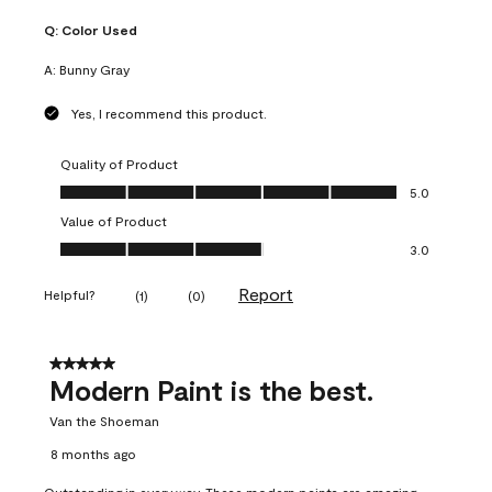
Q:
Color Used
A:
Bunny Gray
Yes, I recommend this product.
Quality of Product
Quality of Product, 5.0 out of 5
5.0
Value of Product
Value of Product, 3.0 out of 5
3.0
Report
Helpful?
(
1
)
(
0
)
5 out of 5 stars.
Modern Paint is the best.
Van the Shoeman
8 months ago