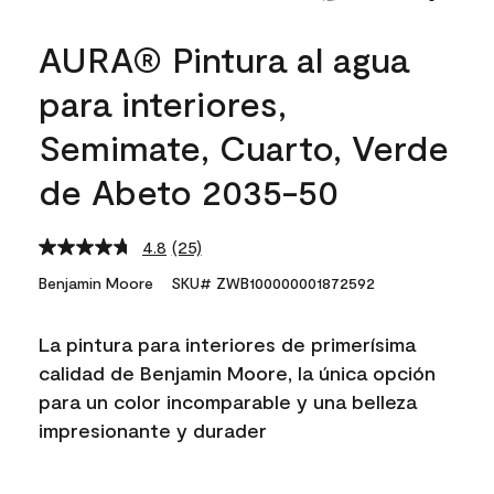
AURA® Pintura al agua
para interiores,
Semimate, Cuarto, Verde
de Abeto 2035-50
4.8
(25)
Read
25
Benjamin Moore
SKU# ZWB100000001872592
Reviews.
Same
page
La pintura para interiores de primerísima
link.
calidad de Benjamin Moore, la única opción
para un color incomparable y una belleza
impresionante y durader