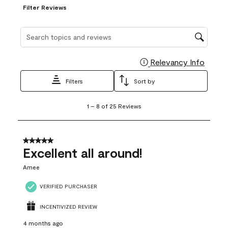
Filter Reviews
Search topics and reviews search region
Relevancy Info
Display
Filters
Sort by
1
1
–
8 of 25
Reviews
to
8
of
25
5 out of 5 stars.
Reviews
Excellent all around!
.
Amee
VERIFIED PURCHASER
INCENTIVIZED REVIEW
4 months ago