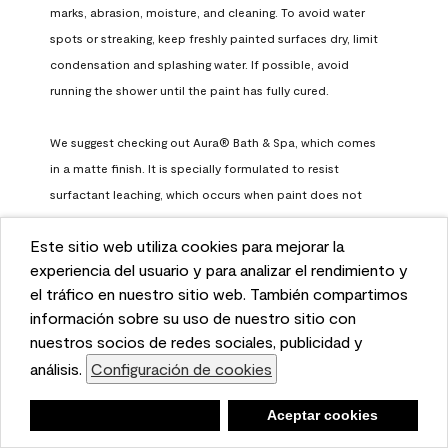
marks, abrasion, moisture, and cleaning. To avoid water 
spots or streaking, keep freshly painted surfaces dry, limit 
condensation and splashing water. If possible, avoid 
running the shower until the paint has fully cured.

We suggest checking out Aura® Bath & Spa, which comes 
in a matte finish. It is specially formulated to resist 
surfactant leaching, which occurs when paint does not 
have enough time to fully cure before being exposed to 
Este sitio web utiliza cookies para mejorar la
high humidity. To learn more, feel free to check it out here: 
This website uses cookies to enhance user experience
experiencia del usuario y para analizar el rendimiento y
https://www.benjaminmoore.com/en-us/interior-exterior-
and to analyze performance and traffic on our website.
el tráfico en nuestro sitio web. También compartimos
paints-stains/product-catalog/abs/aura-bath-and-spa-
We also share information about your use of our site
información sobre su uso de nuestro sitio con
paint
with our social media, advertising, and analytics
nuestros socios de redes sociales, publicidad y
Benjamin Moore Support
partners.
análisis.
Configuración de cookies
Cookie Settings
a month ago
Negar
Deny
Aceptar cookies
Accept Cookies
(
0
)
(
0
)
Helpful?