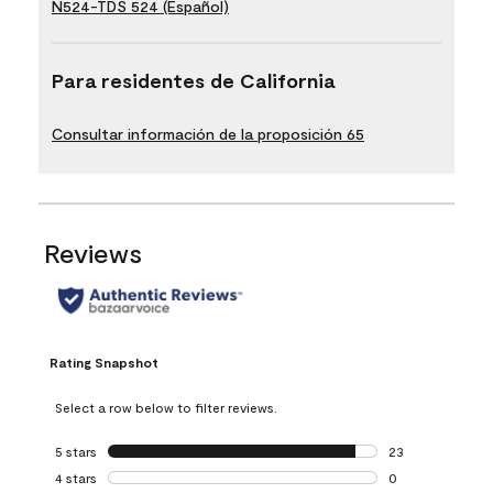
N524-TDS 524 (Español)
Para residentes de California
Consultar información de la proposición 65
Reviews
Rating Snapshot
Select a row below to filter reviews.
5 stars
stars
23
23 reviews with 5
4 stars
stars
0