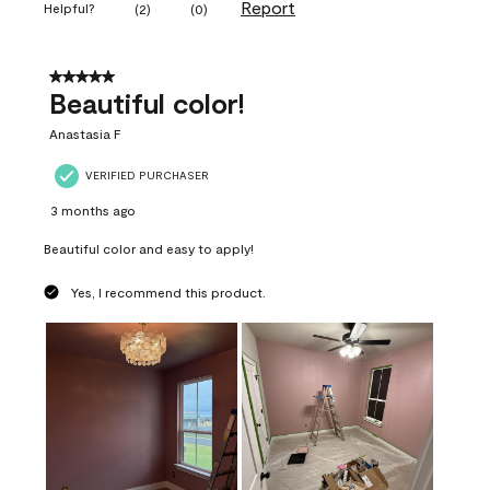
Report
Helpful?
(
2
)
(
0
)
5 out of 5 stars.
Beautiful color!
Anastasia F
VERIFIED PURCHASER
3 months ago
Beautiful color and easy to apply!
Yes, I recommend this product.