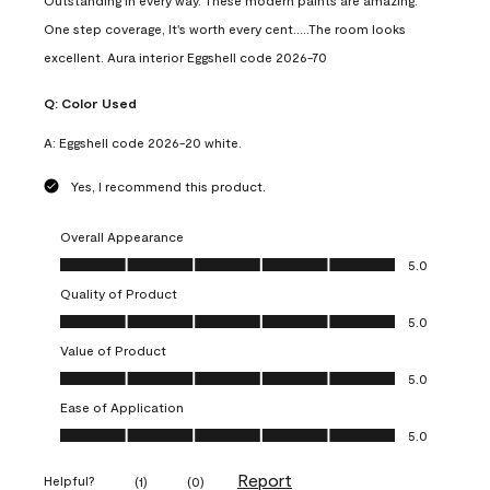
Outstanding in every way. These modern paints are amazing.
One step coverage, It's worth every cent.....The room looks
excellent. Aura interior Eggshell code 2026-70
Q:
Color Used
A:
Eggshell code 2026-20 white.
Yes, I recommend this product.
Overall Appearance
Overall Appearance, 5.0 out of 5
5.0
Quality of Product
Quality of Product, 5.0 out of 5
5.0
Value of Product
Value of Product, 5.0 out of 5
5.0
Ease of Application
Ease of Application, 5.0 out of 5
5.0
Report
Helpful?
(
1
)
(
0
)