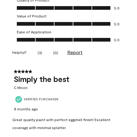
Quality of Product
Quality of Product, 5.0 out of 5
5.0
Value of Product
Value of Product, 5.0 out of 5
5.0
Ease of Application
Ease of Application, 5.0 out of 5
5.0
Report
Helpful?
(
3
)
(
0
)
5 out of 5 stars.
Simply the best
C.Moon
VERIFIED PURCHASER
8 months ago
Great quality paint with perfect eggshell finish! Excellent
coverage with minimal splatter.