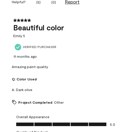
Report
Helpful?
(
5
)
(
0
)
5 out of 5 stars.
Beautiful color
Emily S
VERIFIED PURCHASER
11 months ago
Amazing paint quality
Q:
Color Used
A:
Dark olive
Project Completed
Other
Overall Appearance
Overall Appearance, 5.0 out of 5
5.0