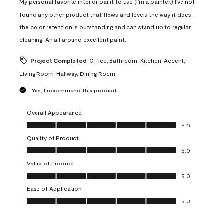
My personal favorite interior paint to use (I'm a painter.) I've not
found any other product that flows and levels the way it does,
the color retention is outstanding and can stand up to regular
cleaning. An all around excellent paint.
Project Completed
Office, Bathroom, Kitchen, Accent,
Living Room, Hallway, Dining Room
Yes, I recommend this product.
Overall Appearance
Overall Appearance, 5.0 out of 5
5.0
Quality of Product
Quality of Product, 5.0 out of 5
5.0
Value of Product
Value of Product, 5.0 out of 5
5.0
Ease of Application
Ease of Application, 5.0 out of 5
5.0