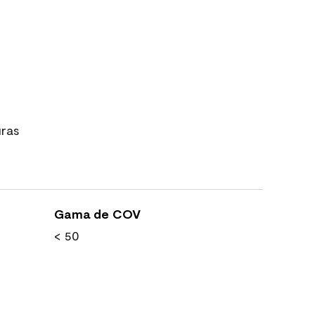
uras
Gama de COV
< 50