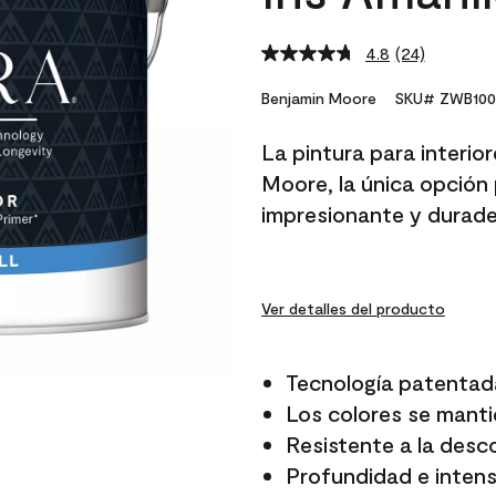
4.8
(24)
Read
24
Reviews.
Benjamin Moore
SKU# ZWB100
Same
page
La pintura para interio
link.
Moore, la única opción 
impresionante y durade
Ver detalles del producto
Tecnología patentad
Los colores se manti
Resistente a la desc
Profundidad e intensi