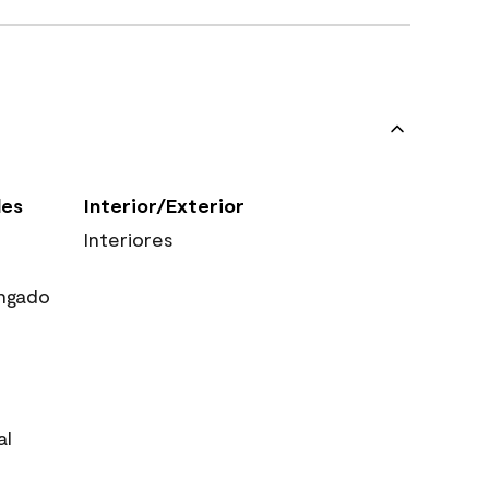
les
Interior/Exterior
Interiores
ngado
al