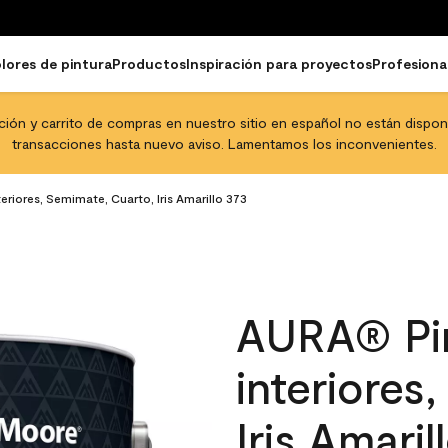
lores de pintura
Productos
Inspiración para proyectos
Profesiona
pción y carrito de compras en nuestro sitio en español no están disponib
transacciones hasta nuevo aviso. Lamentamos los inconvenientes.
eriores, Semimate, Cuarto, Iris Amarillo 373
AURA® Pin
interiores
Iris Amaril