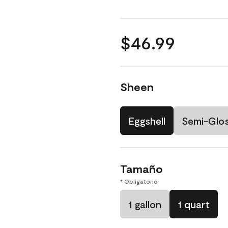
$46.99
Sheen
Eggshell
Semi-Glo
Tamaño
* Obligatorio
1 gallon
1 quart