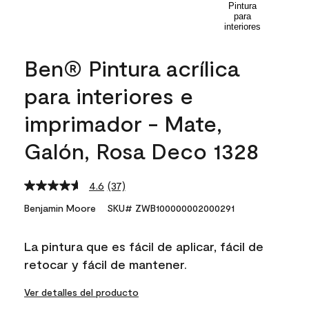
Ben® Pintura acrílica
para interiores e
imprimador - Mate,
Galón, Rosa Deco 1328
4.6
(37)
Read
37
Benjamin Moore
SKU# ZWB100000002000291
Reviews.
Same
page
La pintura que es fácil de aplicar, fácil de
link.
retocar y fácil de mantener.
Ver detalles del producto