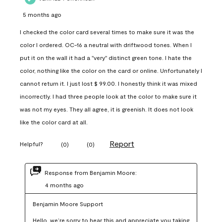
5 months ago
I checked the color card several times to make sure it was the
color I ordered. OC-16 a neutral with driftwood tones. When I
put it on the wall it had a "very" distinct green tone. I hate the
color, nothing like the color on the card or online. Unfortunately I
cannot return it. I just lost $ 99.00. I honestly think it was mixed
incorrectly. I had three people look at the color to make sure it
was not my eyes. They all agree, it is greenish. It does not look
like the color card at all.
Report
Helpful?
(
0
)
(
0
)
Response from Benjamin Moore:
4 months ago
Benjamin Moore Support
Hello, we’re sorry to hear this and appreciate you taking 