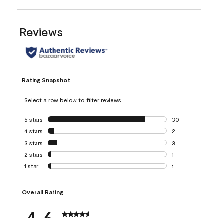
Reviews
Rating Snapshot
Select a row below to filter reviews.
5 stars
stars
30
30 reviews with 5
4 stars
stars
2
2 reviews with 4 
3 stars
stars
3
3 reviews with 3 
2 stars
stars
1
1 review with 2 st
1 star
stars
1
1 review with 1 sta
Overall Rating
4.6