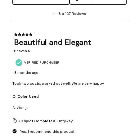
1
1
–
8 of 37
Reviews
to
8
of
37
5 out of 5 stars.
Reviews
Beautiful and Elegant
.
Heaven K
VERIFIED PURCHASER
8 months ago
Took two coats, worked out well. We are very happy.
Q:
Color Used
A:
Wenge
Project Completed
Entryway
Yes, I recommend this product.