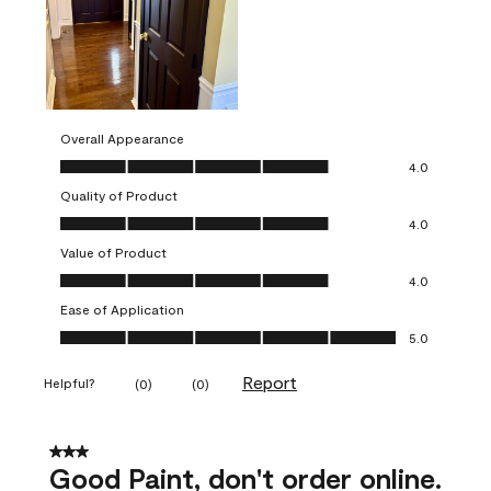
Overall Appearance
Overall Appearance, 4.0 out of 5
4.0
Quality of Product
Quality of Product, 4.0 out of 5
4.0
Value of Product
Value of Product, 4.0 out of 5
4.0
Ease of Application
Ease of Application, 5.0 out of 5
5.0
Report
Helpful?
(
0
)
(
0
)
3 out of 5 stars.
Good Paint, don't order online.