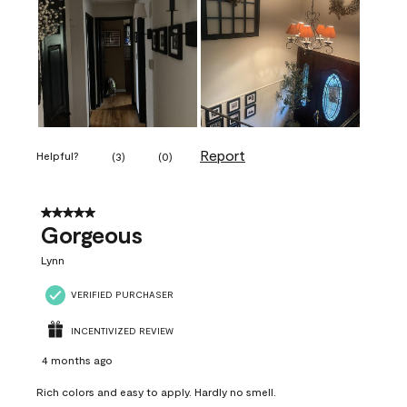
Report
Helpful?
(
3
)
(
0
)
5 out of 5 stars.
Gorgeous
Lynn
VERIFIED PURCHASER
INCENTIVIZED REVIEW
4 months ago
Rich colors and easy to apply. Hardly no smell.