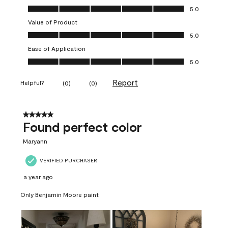
Quality of Product, 5.0 out of 5
5.0
Value of Product
Value of Product, 5.0 out of 5
5.0
Ease of Application
Ease of Application, 5.0 out of 5
5.0
Report
Helpful?
(
0
)
(
0
)
5 out of 5 stars.
Found perfect color
Maryann
VERIFIED PURCHASER
a year ago
Only Benjamin Moore paint