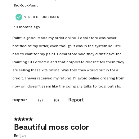
KidRockPaint
VERIFIED PURCHASER
10 months ago
Paint is good. Made my order online. Local store was never
notified of my order, even though it was in the system so I still
had to wait for my paint. Local store said they didn't have the
Painting Kit I ordered and that corporate doesn't tell them they
are selling these kits online. Was told they would put in for a
credit. I never received my refund. I'll avoid online ordering from
now on, doesn't seem like the company talks to local outlets.
Report
Helpful?
(
2
)
(
0
)
5 out of 5 stars.
Beautiful moss color
Emijan