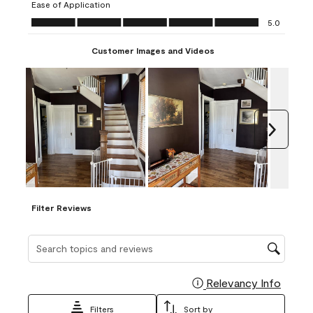
Ease of Application
form.
form.
form.
form.
form.
Ease of Application, 5.0 out of 5
5.0
Customer Images and Videos
Next
Filter Reviews
Search topics and reviews search region
Relevancy Info
Display
Filters
Sort by