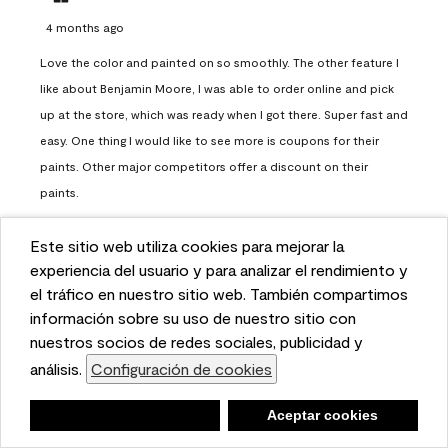
4 months ago
Love the color and painted on so smoothly. The other feature I
like about Benjamin Moore, I was able to order online and pick
up at the store, which was ready when I got there. Super fast and
easy. One thing I would like to see more is coupons for their
paints. Other major competitors offer a discount on their
paints.
Report
Helpful?
(
0
)
(
0
)
Este sitio web utiliza cookies para mejorar la
This website uses cookies to enhance user experience
experiencia del usuario y para analizar el rendimiento y
and to analyze performance and traffic on our website.
el tráfico en nuestro sitio web. También compartimos
Load More
We also share information about your use of our site
información sobre su uso de nuestro sitio con
with our social media, advertising, and analytics
nuestros socios de redes sociales, publicidad y
partners.
análisis.
Configuración de cookies
Cookie Settings
Questions
No questions have been asked about this product.
Negar
Deny
Aceptar cookies
Accept Cookies