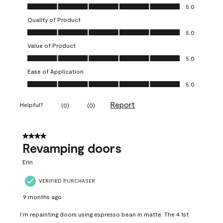
Overall Appearance, 5.0 out of 5
5.0
Quality of Product
Quality of Product, 5.0 out of 5
5.0
Value of Product
Value of Product, 5.0 out of 5
5.0
Ease of Application
Ease of Application, 5.0 out of 5
5.0
Report
Helpful?
(
0
)
(
0
)
4 out of 5 stars.
Revamping doors
Erin
VERIFIED PURCHASER
9 months ago
I’m repainting doors using espresso bean in matte. The 4 1st