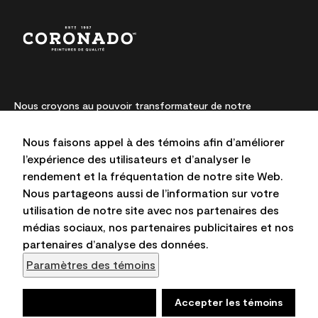
Nous croyons au pouvoir transformateur de notre
peinture. Depuis des générations, la fabrication de produits
et de couleurs à partir d’ingrédients de qualité supérieure
Nous faisons appel à des témoins afin d’améliorer
est notre passion et notre priorité absolue. Nous
l’expérience des utilisateurs et d’analyser le
repoussons sans cesse les limites de l’innovation et
rendement et la fréquentation de notre site Web.
privilégions la durabilité pour l’obtention de résultats à long
terme et la fiabilité de l’expertise locale.
Nous partageons aussi de l’information sur votre
utilisation de notre site avec nos partenaires des
médias sociaux, nos partenaires publicitaires et nos
partenaires d’analyse des données.
Les couleurs représentées à l’écran et sur les documents
Paramètres des témoins
imprimés peuvent différer des couleurs en contenant.
@Benjamin Moore & Cie Limitée, 2026. 101 Paragon Drive,
Refuser
Accepter les témoins
Montvale, NJ 07645