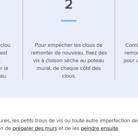
2
 clou
Pour empêcher les clous de
Combl
est
remonter de nouveau, fixez des
remon
.
vis à cloison sèche au poteau
pour u
 la
mural, de chaque côté des
au.
clous.
es, les petits trous de vis ou toute autre imperfection de
çon de
préparer des murs
et de les
peindre ensuite
.