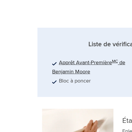
Liste de vérific
MC
Apprêt Avant-Première
de
Benjamin Moore
Bloc à poncer
Éta
Enle