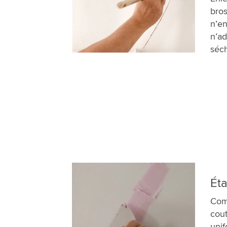
bros
n’en
n’ad
séch
Éta
Comm
cout
unif