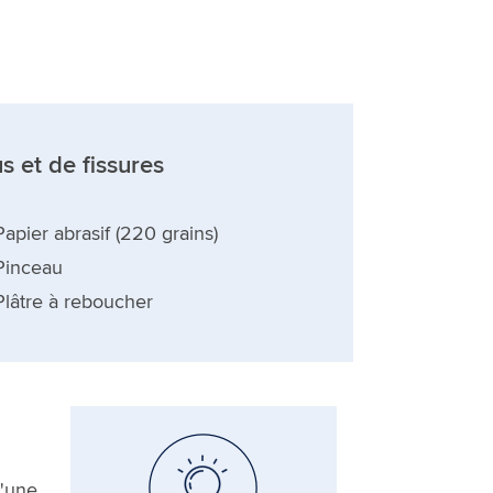
us et de fissures
Papier abrasif (220 grains)
Pinceau
Plâtre à reboucher
d'une