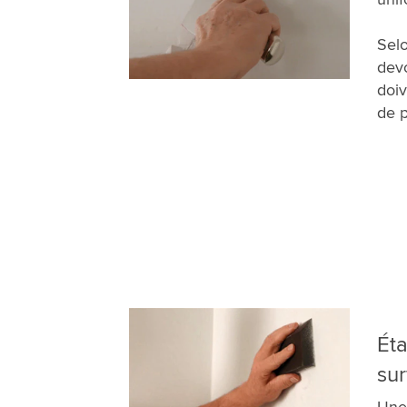
Selo
devo
doiv
de p
Éta
sur
Une 