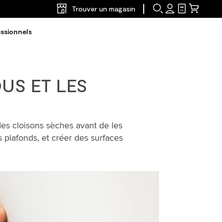
Trouver un magasin
Recherche
Accédez
Liste
Petit
d’achats
panier
ssionnels
US ET LES
s des cloisons sèches avant de les
 plafonds, et créer des surfaces