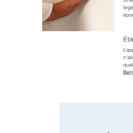
légè
épo
Éta
L'ap
n’ab
qua
Ben